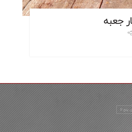
ر جعبه
ن پنج لا