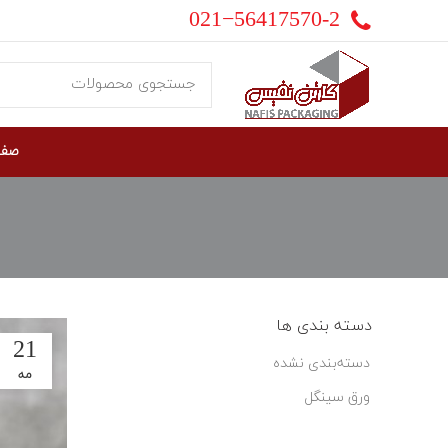
021−56417570-2
صفح
دسته بندی ها
21
دسته‌بندی نشده
مه
ورق سینگل