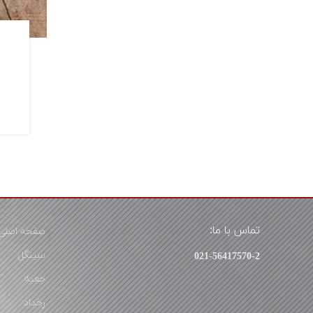
تماس با ما:
صفحه اصلی
سینگل
021-56417570-2
جعبه
رخداد